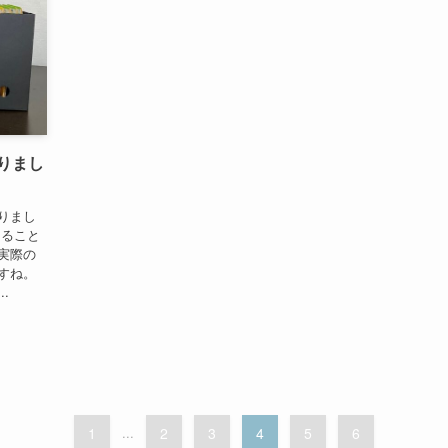
りまし
りまし
けること
実際の
すね。
.
1
...
2
3
4
5
6