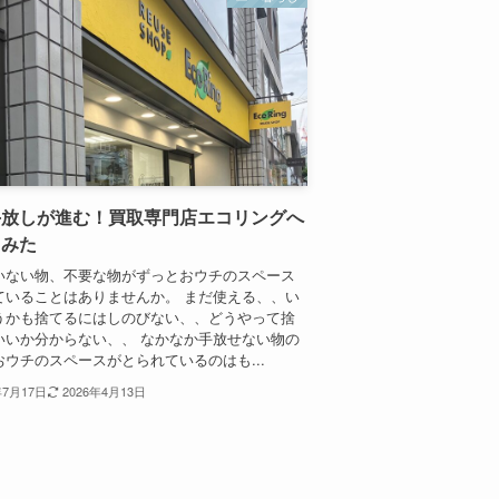
手放しが進む！買取専門店エコリングへ
てみた
いない物、不要な物がずっとおウチのスペース
ていることはありませんか。 まだ使える、、い
うかも捨てるにはしのびない、、どうやって捨
いいか分からない、、 なかなか手放せない物の
おウチのスペースがとられているのはも...
年7月17日
2026年4月13日