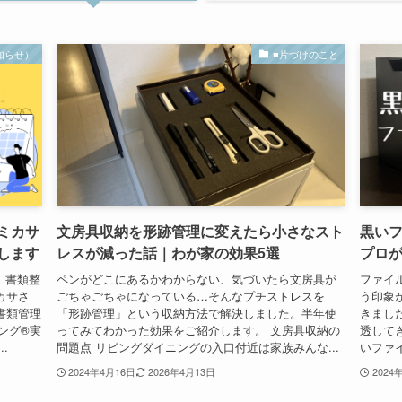
知らせ）
■片づけのこと
ミカサ
文房具収納を形跡管理に変えたら小さなスト
黒い
します
レスが減った話｜わが家の効果5選
プロ
！ 書類整
ペンがどこにあるかわからない、気づいたら文房具が
ファイ
カサさ
ごちゃごちゃになっている…そんなプチストレスを
う印象
書類管理
「形跡管理」という収納方法で解決しました。半年使
きまし
ング®実
ってみてわかった効果をご紹介します。 文房具収納の
透して
.
問題点 リビングダイニングの入口付近は家族みんな...
いファ
2024年4月16日
2026年4月13日
2024