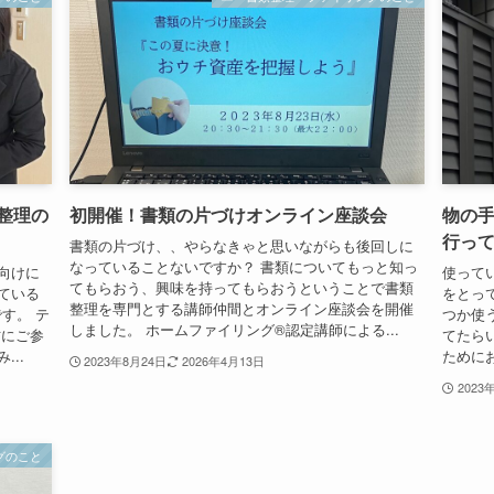
整理の
初開催！書類の片づけオンライン座談会
物の
行っ
書類の片づけ、、やらなきゃと思いながらも後回しに
なっていることないですか？ 書類についてもっと知っ
向けに
使って
てもらおう、興味を持ってもらおうということで書類
ている
をとっ
整理を専門とする講師仲間とオンライン座談会を開催
です。 テ
つか使
しました。 ホームファイリング®認定講師による...
方にご参
てたら
..
ために
2023年8月24日
2026年4月13日
2023
グのこと