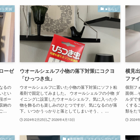
ート実例
■暮らし
ローゼ
ウオールシェルフ小物の落下対策にコクヨ
横見
「ひっつき虫」
ファ
なるの
ウオールシェルフに置いた小物の落下対策にソフト粘
個別フ
いとい
着剤で固定してみました。 ウオールシェルフの小物 ダ
面倒…
段ボー
イニングに設置したウオールシェルフ。気に入った小
ルダで
収納の
物を飾るのも楽しみのひとつですが、気になるのが落
くする
..
下。いつかうっかりと落としてしまいそう、、...
類をたて
2024年2月25日
2026年4月13日
2024
グのこと
■書類整理・ファイリングのこと