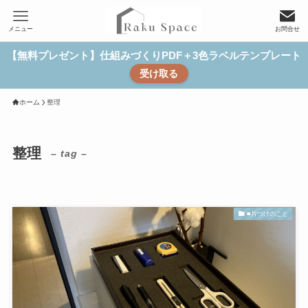
メニュー
お問合せ
【無料プレゼント】仕組みづくりPDF＋3色ラベルテンプレート
受け取る
ホーム
整理
整理
– tag –
■片づけのこと