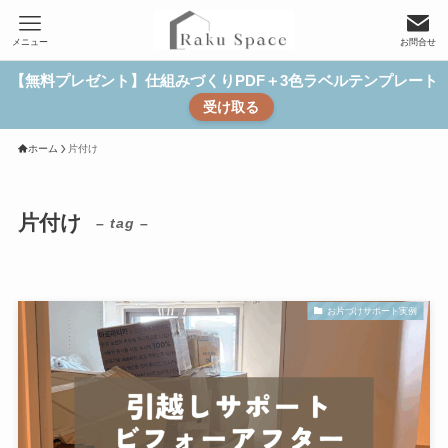
メニュー
お問合せ
【無料プレゼント】仕組みづくりPDF＋3色ラベルテンプレート
受け取る
ホーム
片付け
片付け
– tag –
お片づけサポート実例