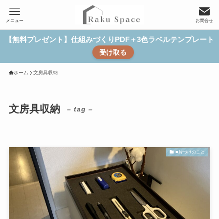
メニュー
お問合せ
【無料プレゼント】仕組みづくりPDF＋3色ラベルテンプレート
受け取る
ホーム
文房具収納
文房具収納
– tag –
■片づけのこと