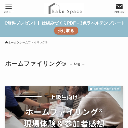
メニュー
お問合せ
【無料プレゼント】仕組みづくりPDF＋3色ラベルテンプレート
受け取る
ホーム
ホームファイリング®
ホームファイリング®
– tag –
書類整理サポート実例